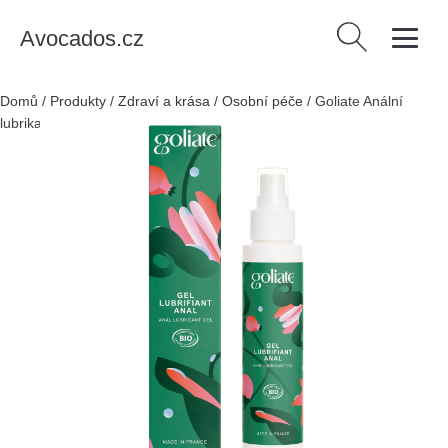
Avocados.cz
Vyhledávání
Domů
/
Produkty
/
Zdraví a krása
/
Osobní péče
/
Goliate Anální
lubrikační gel BIO (100 ml) - &nbsp