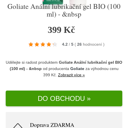
Goliate Anální lubrikační gel BIO (100
ml) - &nbsp
399 Kč
4.2
/
5
(
26
hodnocení
)
Udělejte si radost produktem
Goliate Anální lubrikační gel BIO
(100 ml) - &nbsp
od producenta
Goliate
za výhodnou cenu
399 Kč.
Zobrazit více »
DO OBCHODU »
Doprava ZDARMA