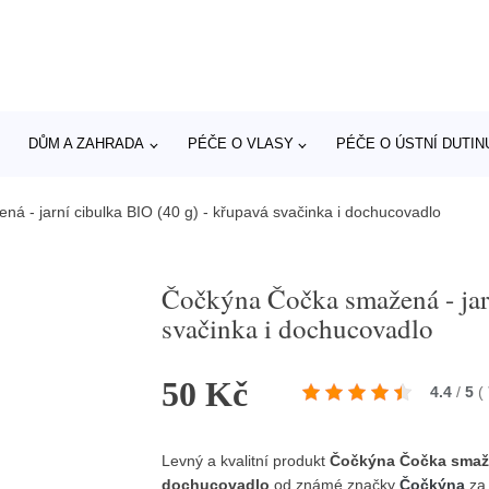
DŮM A ZAHRADA
PÉČE O VLASY
PÉČE O ÚSTNÍ DUTIN
á - jarní cibulka BIO (40 g) - křupavá svačinka i dochucovadlo
Čočkýna Čočka smažená - jarn
svačinka i dochucovadlo
50 Kč
4.4
/
5
(
Levný a kvalitní produkt
Čočkýna Čočka smažen
dochucovadlo
od známé značky
Čočkýna
za 