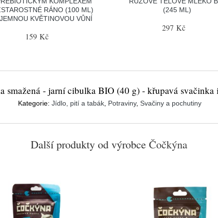
PREBIOTICKÝM KOMPLEXEM
RŮŽOVÉ TĚLOVÉ MLÉKO B
ZSTAROSTNÉ RÁNO (100 ML)
(245 ML)
S JEMNOU KVĚTINOVOU VŮNÍ
297 Kč
159 Kč
smažená - jarní cibulka BIO (40 g) - křupavá svačinka
Kategorie:
Jídlo, pití a tabák
,
Potraviny
,
Svačiny a pochutiny
Další produkty od výrobce
Čočkýna