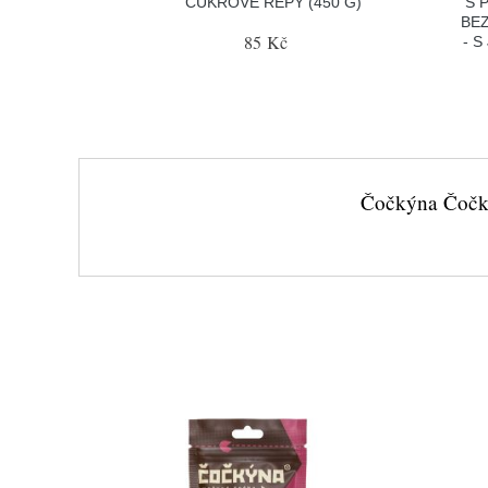
CUKROVÉ ŘEPY (450 G)
S 
BE
85 Kč
- 
Čočkýna Čočka 