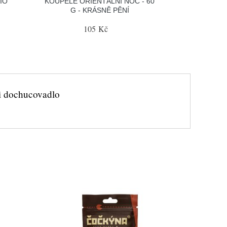
IO
KOUPELE ORIENTÁLNÍ NOC - 60
G - KRÁSNĚ PĚNÍ
105 Kč
 i dochucovadlo