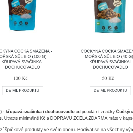
ČKÝNA ČOČKA SMAŽENÁ -
ČOČKÝNA ČOČKA SMAŽEN
OŘSKÁ SŮL BIO (100 G) -
MOŘSKÁ SŮL BIO (40 G)
KŘUPAVÁ SVAČINKA I
KŘUPAVÁ SVAČINKA I
DOCHUCOVADLO
DOCHUCOVADLO
100 Kč
50 Kč
DETAIL PRODUKTU
DETAIL PRODUKTU
) - křupavá svačinka i dochucovadlo
od populární značky
Čočkýn
ás. Utraťte minimálně Kč a DOPRAVU ZCELA ZDARMA máte v kapse. Vy
zí špičkové produkty ve svém oboru. Podívat se na všechny vý