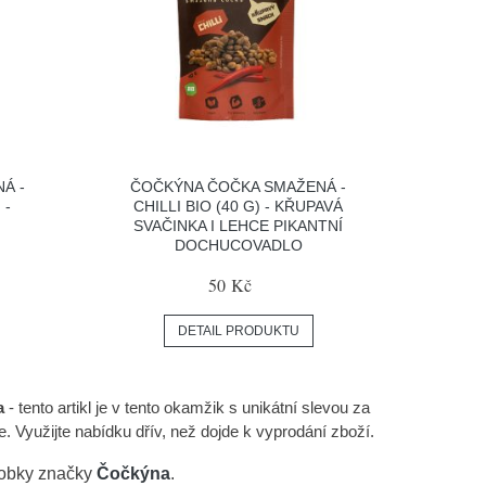
Á -
ČOČKÝNA ČOČKA SMAŽENÁ -
 -
CHILLI BIO (40 G) - KŘUPAVÁ
SVAČINKA I LEHCE PIKANTNÍ
DOCHUCOVADLO
50 Kč
DETAIL PRODUKTU
a
- tento artikl je v tento okamžik s unikátní slevou za
užijte nabídku dřív, než dojde k vyprodání zboží.
robky značky
Čočkýna
.