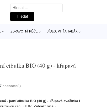
Vyhledávání
U
ZDRAVOTNÍ PÉČE
JÍDLO, PITÍ A TABÁK
í cibulka BIO (40 g) - křupavá
7
hodnocení
)
á - jarní cibulka BIO (40 g) - křupavá svačinka i
příznivou cenu 50 Kč.
Zobrazit více »