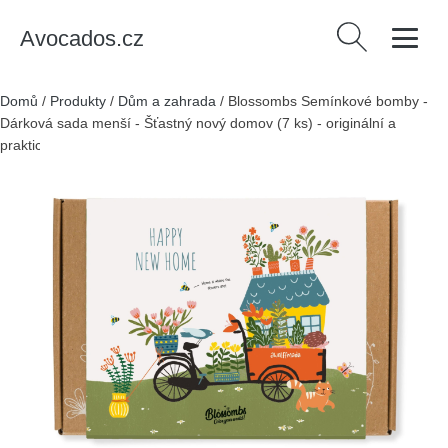
Avocados.cz
Vyhledávání
Domů
/
Produkty
/
Dům a zahrada
/
Blossombs Semínkové bomby -
Dárková sada menší - Šťastný nový domov (7 ks) - originální a
praktický dárek v jednom