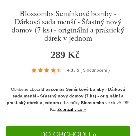
Blossombs Semínkové bomby -
Dárková sada menší - Šťastný nový
domov (7 ks) - originální a praktický
dárek v jednom
289 Kč
4.3
/
5
(
9
hodnocení
)
Oblíbené zboží
Blossombs Semínkové bomby - Dárková
sada menší - Šťastný nový domov (7 ks) - originální a
praktický dárek v jednom
od značky
Blossombs
ve slevě 289
Kč.
Zobrazit více »
DO OBCHODU »