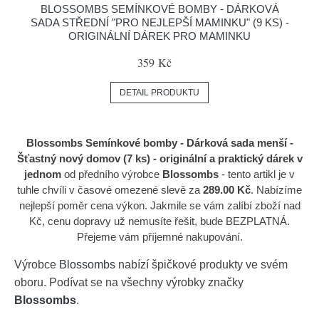
BLOSSOMBS SEMÍNKOVÉ BOMBY - DÁRKOVÁ
SADA STŘEDNÍ "PRO NEJLEPŠÍ MAMINKU" (9 KS) -
ORIGINÁLNÍ DÁREK PRO MAMINKU
359 Kč
DETAIL PRODUKTU
Blossombs Semínkové bomby - Dárková sada menší -
Šťastný nový domov (7 ks) - originální a praktický dárek v
jednom
od předního výrobce
Blossombs
- tento artikl je v
tuhle chvíli v časové omezené slevě za
289.00 Kč
. Nabízíme
nejlepší poměr cena výkon. Jakmile se vám zalíbí zboží nad
Kč, cenu dopravy už nemusíte řešit, bude BEZPLATNÁ.
Přejeme vám příjemné nakupování.
Výrobce
Blossombs
nabízí špičkové produkty ve svém
oboru. Podívat se na všechny výrobky značky
Blossombs
.