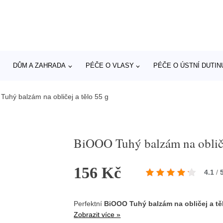
DŮM A ZAHRADA
PÉČE O VLASY
PÉČE O ÚSTNÍ DUTIN
uhý balzám na obličej a tělo 55 g
BiOOO Tuhý balzám na obliče
156 Kč
4.1
/
Perfektní
BiOOO Tuhý balzám na obličej a tě
Zobrazit více »