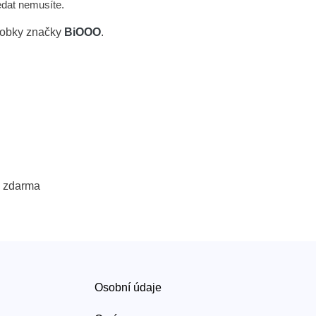
dat nemusíte.
ýrobky značky
BiOOO
.
 zdarma
Osobní údaje