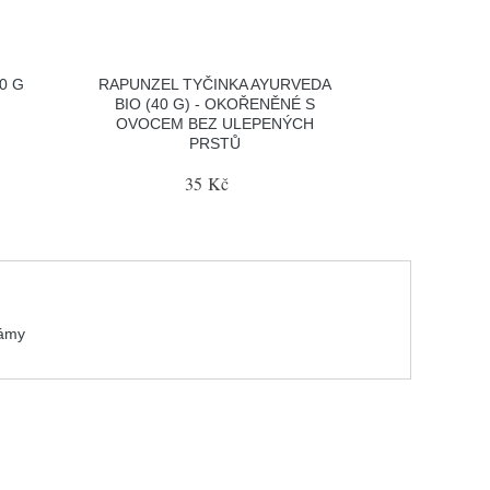
0 G
RAPUNZEL TYČINKA AYURVEDA
BIO (40 G) - OKOŘENĚNÉ S
OVOCEM BEZ ULEPENÝCH
PRSTŮ
35 Kč
zámy