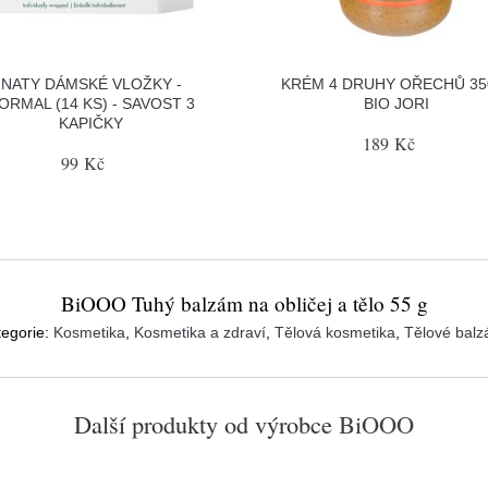
NATY DÁMSKÉ VLOŽKY -
KRÉM 4 DRUHY OŘECHŮ 35
ORMAL (14 KS) - SAVOST 3
BIO JORI
KAPIČKY
189 Kč
99 Kč
BiOOO Tuhý balzám na obličej a tělo 55 g
tegorie:
Kosmetika
,
Kosmetika a zdraví
,
Tělová kosmetika
,
Tělové bal
Další produkty od výrobce
BiOOO