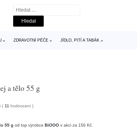
Vyhledávání
U
ZDRAVOTNÍ PÉČE
JÍDLO, PITÍ A TABÁK
j a tělo 55 g
5
(
11
hodnocení
)
lo 55 g
od top výrobce
BiOOO
v akci za 156 Kč.