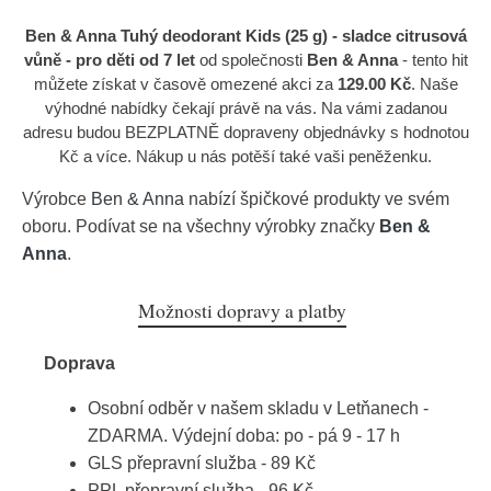
Ben & Anna Tuhý deodorant Kids (25 g) - sladce citrusová
vůně - pro děti od 7 let
od společnosti
Ben & Anna
- tento hit
můžete získat v časově omezené akci za
129.00 Kč
. Naše
výhodné nabídky čekají právě na vás. Na vámi zadanou
adresu budou BEZPLATNĚ dopraveny objednávky s hodnotou
Kč a více. Nákup u nás potěší také vaši peněženku.
Výrobce
Ben & Anna
nabízí špičkové produkty ve svém
oboru. Podívat se na všechny výrobky značky
Ben &
Anna
.
Možnosti dopravy a platby
Doprava
Osobní odběr v našem skladu v Letňanech -
ZDARMA. Výdejní doba: po - pá 9 - 17 h
GLS přepravní služba - 89 Kč
PPL přepravní služba - 96 Kč