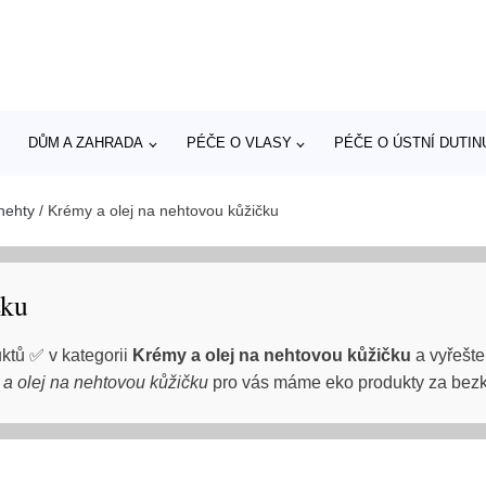
DŮM A ZAHRADA
PÉČE O VLASY
PÉČE O ÚSTNÍ DUTIN
nehty
/
Krémy a olej na nehtovou kůžičku
čku
uktů ✅ v kategorii
Krémy a olej na nehtovou kůžičku
a vyřešte
a olej na nehtovou kůžičku
pro vás máme eko produkty za bezk