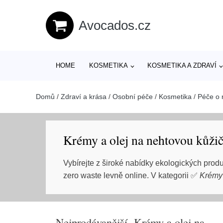
Avocados.cz
HOME
KOSMETIKA
KOSMETIKA A ZDRAVÍ
Domů
/
Zdraví a krása
/
Osobní péče
/
Kosmetika
/
Péče o 
Krémy a olej na nehtovou kůži
Vybírejte z široké nabídky ekologických prod
zero waste levně online. V kategorii ✅
Krémy 
Nejprodávanější Krémy a olej na