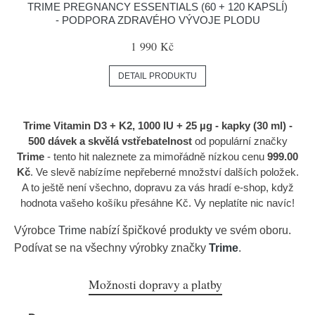
TRIME PREGNANCY ESSENTIALS (60 + 120 KAPSLÍ)
- PODPORA ZDRAVÉHO VÝVOJE PLODU
1 990 Kč
DETAIL PRODUKTU
Trime Vitamin D3 + K2, 1000 IU + 25 µg - kapky (30 ml) -
500 dávek a skvělá vstřebatelnost
od populární značky
Trime
- tento hit naleznete za mimořádně nízkou cenu
999.00
Kč
. Ve slevě nabízíme nepřeberné množství dalších položek.
A to ještě není všechno, dopravu za vás hradí e-shop, když
hodnota vašeho košíku přesáhne Kč. Vy neplatíte nic navíc!
Výrobce
Trime
nabízí špičkové produkty ve svém oboru.
Podívat se na všechny výrobky značky
Trime
.
Možnosti dopravy a platby