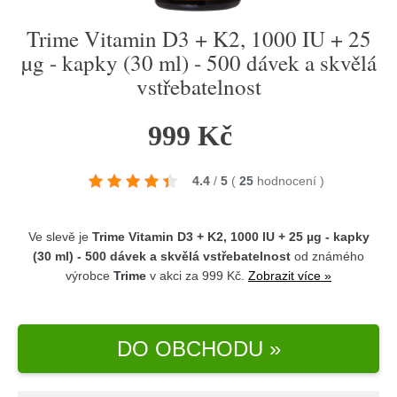
Trime Vitamin D3 + K2, 1000 IU + 25
µg - kapky (30 ml) - 500 dávek a skvělá
vstřebatelnost
999 Kč
4.4
/
5
(
25
hodnocení
)
Ve slevě je
Trime Vitamin D3 + K2, 1000 IU + 25 µg - kapky
(30 ml) - 500 dávek a skvělá vstřebatelnost
od známého
výrobce
Trime
v akci za 999 Kč.
Zobrazit více »
DO OBCHODU »